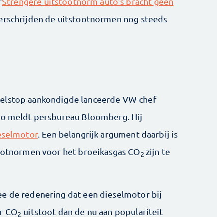
‘
Strengere uitstootnorm auto’s bracht geen
erschrijden de uitstootnormen nog steeds
selstop aankondigde lanceerde VW-chef
 zo meldt persbureau Bloomberg. Hij
ieselmotor
. Een belangrijk argument daarbij is
tootnormen voor het broeikasgas CO
zijn te
2
ee de redenering dat een dieselmotor bij
er CO
uitstoot dan de nu aan populariteit
2