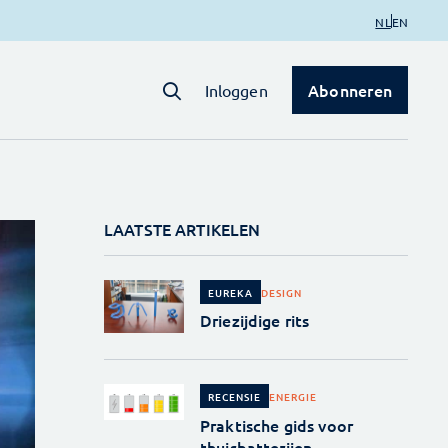
NL
EN
Abonneren
Inloggen
LAATSTE ARTIKELEN
DESIGN
EUREKA
Driezijdige rits
ENERGIE
RECENSIE
Praktische gids voor
thuisbatterijen