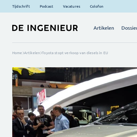
Tijdschrift
Podcast
Vacatures
Colofon
Artikelen
Dossie
Home
Artikelen
Toyota stopt verkoop van diesels in EU