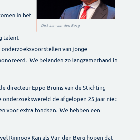
komen in het
Dirk Jan van den Berg
g talent
e onderzoeksvoorstellen van jonge
onoreerd. 'We belanden zo langzamerhand in
de directeur Eppo Bruins van de Stichting
 onderzoekswereld de afgelopen 25 jaar niet
yen voor extra fondsen. 'We hebben een
wel Rinnooy Kan als Van den Berg hopen dat