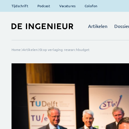
Tijdschrift
Podcast
Vacatures
Colofon
Artikelen
Dossie
Home
Artikelen
Stop verlaging researchbudget