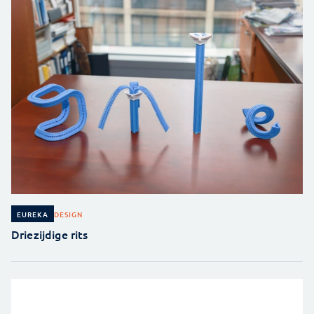
DESIGN
EUREKA
Driezijdige rits