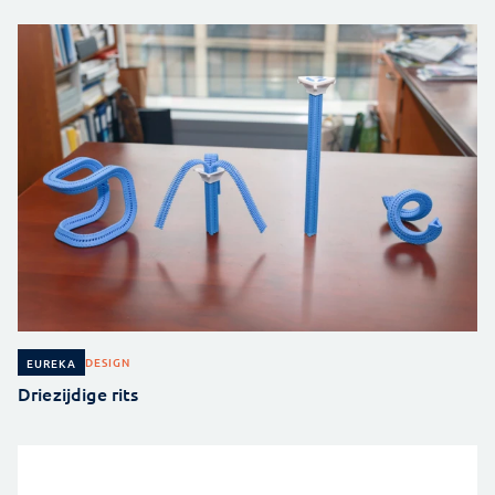
DESIGN
EUREKA
Driezijdige rits