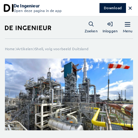
De Ingenieur
✕
Download
Open deze pagina in de app
Menu
Zoeken
Inloggen
Home
Artikelen
Shell, volg voorbeeld Duitsland