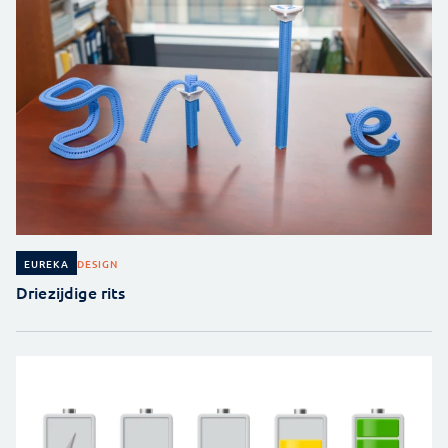
DESIGN
EUREKA
Driezijdige rits