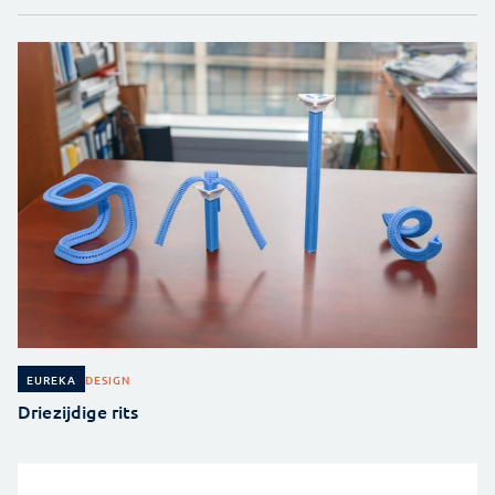
DESIGN
EUREKA
Driezijdige rits