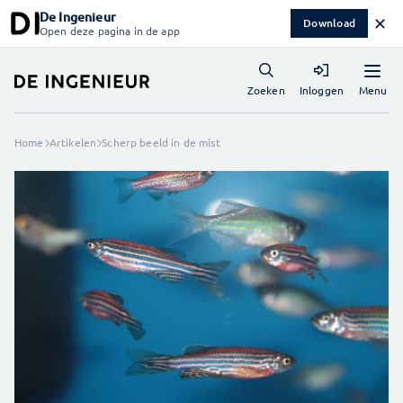
De Ingenieur
✕
Download
Open deze pagina in de app
Menu
Zoeken
Inloggen
Home
Artikelen
Scherp beeld in de mist