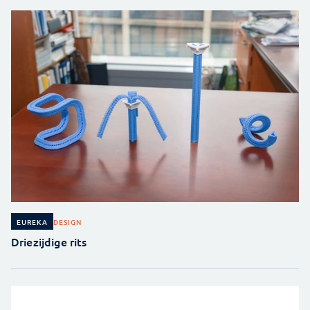
DESIGN
EUREKA
Driezijdige rits