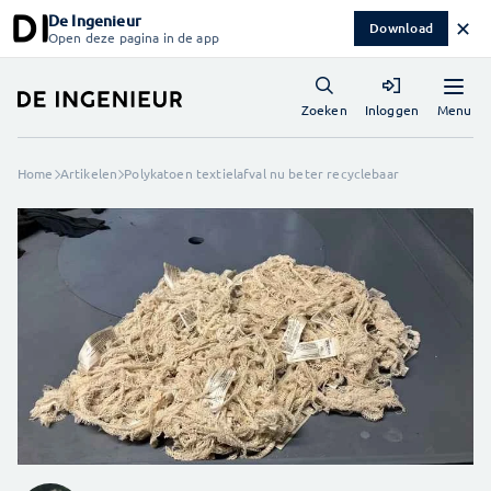
De Ingenieur
✕
Download
Open deze pagina in de app
Menu
Zoeken
Inloggen
Home
Artikelen
Polykatoen textielafval nu beter recyclebaar