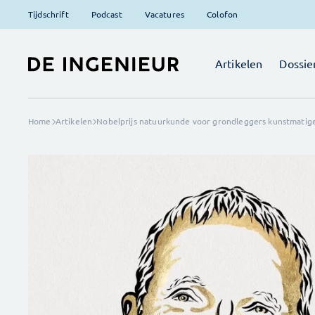
Tijdschrift
Podcast
Vacatures
Colofon
Artikelen
Dossie
Home
Artikelen
Nobelprijs natuurkunde voor grondleggers kunstmatige 