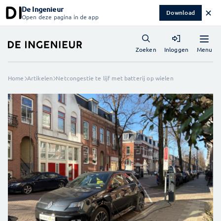
De Ingenieur
✕
Download
Open deze pagina in de app
Menu
Zoeken
Inloggen
Home
Artikelen
Netcongestie te lijf met batterij op wielen