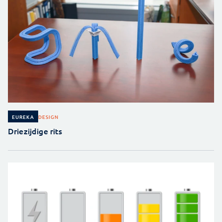
DESIGN
EUREKA
Driezijdige rits