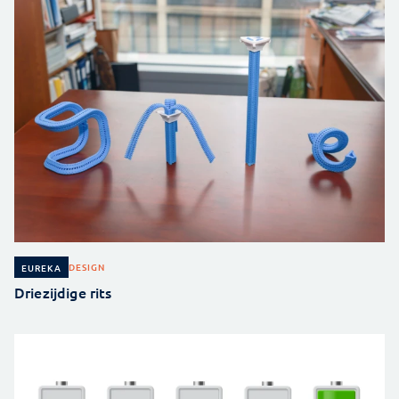
DESIGN
EUREKA
Driezijdige rits