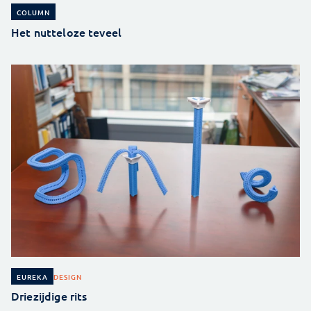
COLUMN
Het nutteloze teveel
DESIGN
EUREKA
Driezijdige rits