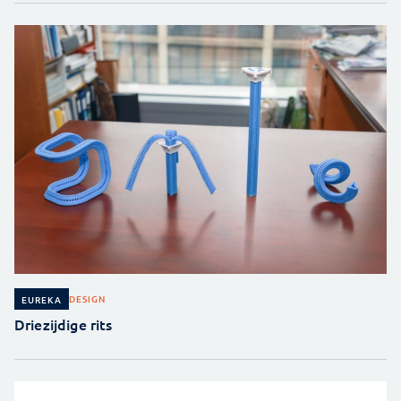
DESIGN
EUREKA
Driezijdige rits