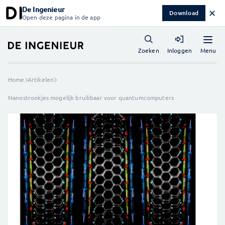
De Ingenieur
✕
Download
Open deze pagina in de app
Menu
Zoeken
Inloggen
Home
Artikelen
Nanostrookjes mogelijk bruikbaar voor quantumcomputers