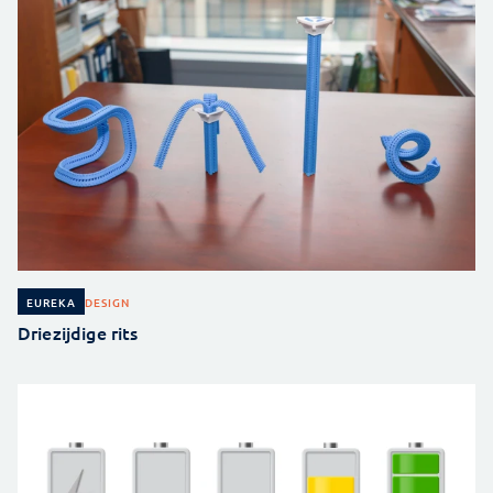
DESIGN
EUREKA
Driezijdige rits