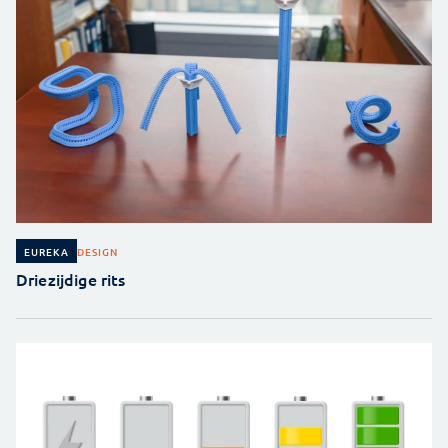
DESIGN
EUREKA
Driezijdige rits