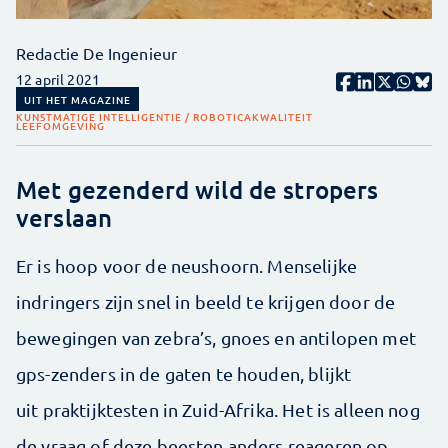
Redactie De Ingenieur
12 april 2021
UIT HET MAGAZINE
KUNSTMATIGE INTELLIGENTIE / ROBOTICA
KWALITEIT
LEEFOMGEVING
Met gezenderd wild de stropers
verslaan
Er is hoop voor de neushoorn. Menselijke
indringers zijn snel in beeld te krijgen door de
bewegingen van zebra’s, gnoes en antilopen met
gps-zenders in de gaten te houden, blijkt
uit praktijk­testen in Zuid-Afrika. Het is alleen nog
de vraag of deze beesten anders reageren op