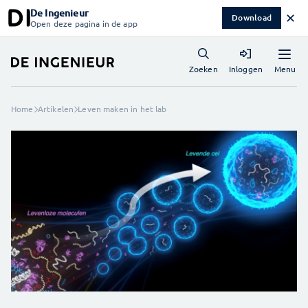
De Ingenieur
✕
Download
Open deze pagina in de app
Menu
Zoeken
Inloggen
Home
Artikelen
Leven maken in het lab