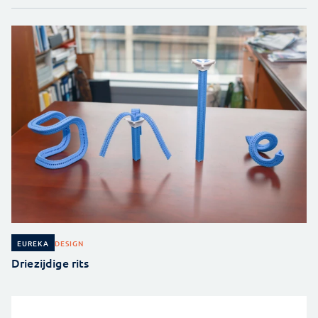
DESIGN
EUREKA
Driezijdige rits