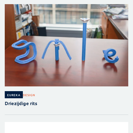
DESIGN
EUREKA
Driezijdige rits