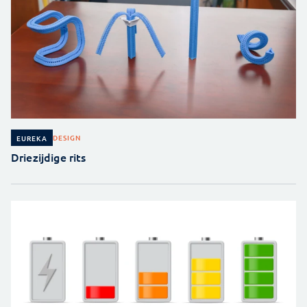
DESIGN
EUREKA
Driezijdige rits