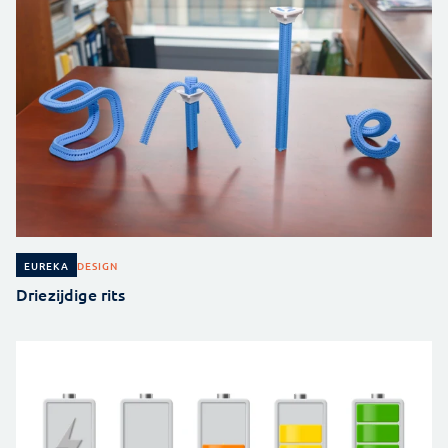
DESIGN
EUREKA
Driezijdige rits