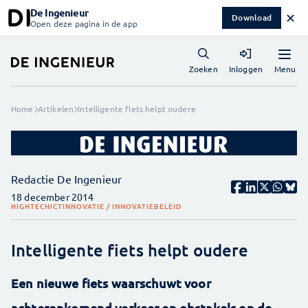
De Ingenieur
✕
Download
Open deze pagina in de app
Menu
Zoeken
Inloggen
Home
Artikelen
Intelligente fiets helpt oudere
Redactie De Ingenieur
18 december 2014
HIGHTECH
ICT
INNOVATIE / INNOVATIEBELEID
Intelligente fiets helpt oudere
Een nieuwe fiets waarschuwt voor
achteropkomend verkeer en obstakels op de