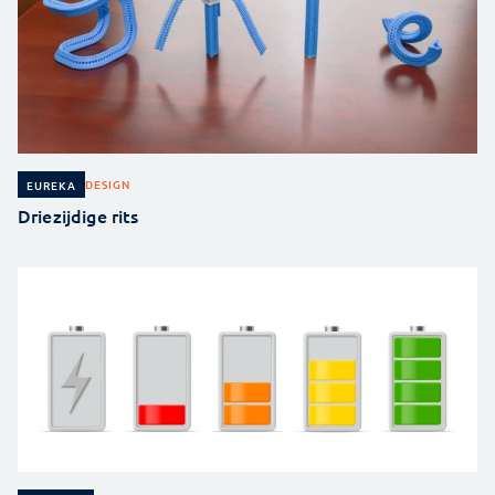
DESIGN
EUREKA
Driezijdige rits