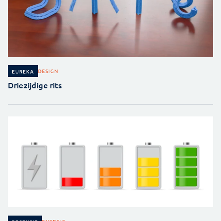
DESIGN
EUREKA
Driezijdige rits