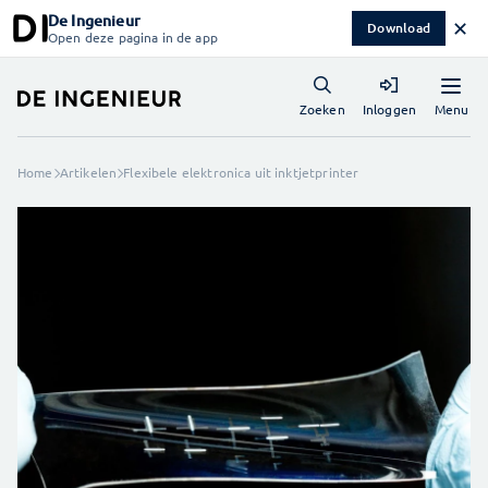
De Ingenieur
✕
Download
Open deze pagina in de app
Menu
Zoeken
Inloggen
Home
Artikelen
Flexibele elektronica uit inktjetprinter