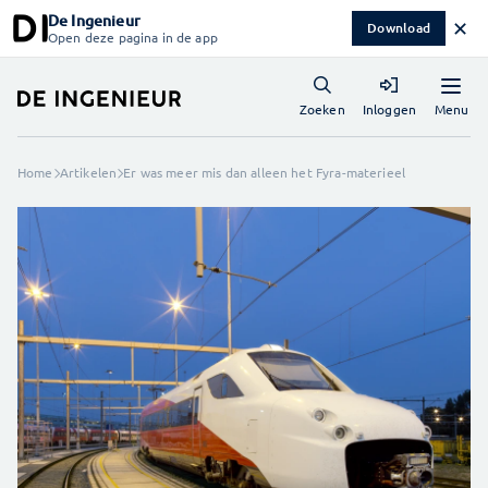
De Ingenieur
✕
Download
Open deze pagina in de app
Menu
Zoeken
Inloggen
Home
Artikelen
Er was meer mis dan alleen het Fyra-materieel