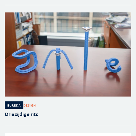
DESIGN
EUREKA
Driezijdige rits