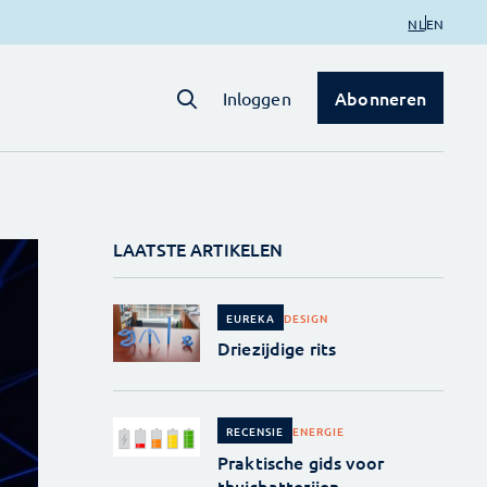
NL
EN
Abonneren
Inloggen
LAATSTE ARTIKELEN
DESIGN
EUREKA
Driezijdige rits
ENERGIE
RECENSIE
Praktische gids voor
thuisbatterijen