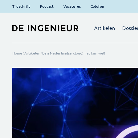
Tijdschrift
Podcast
Vacatures
Colofon
Artikelen
Dossie
Home
Artikelen
Een Nederlandse cloud: het kan wél!