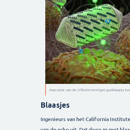
Impressie van de (cilindervormige) gasblaasjes tu
Blaasjes
Ingenieurs van het California Instit
van de echo uit. Dat doen ze met bla