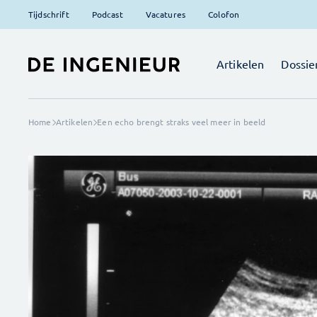
Tijdschrift
Podcast
Vacatures
Colofon
Artikelen
Dossie
Home
Artikelen
Een echo brengt straks veel meer in beeld