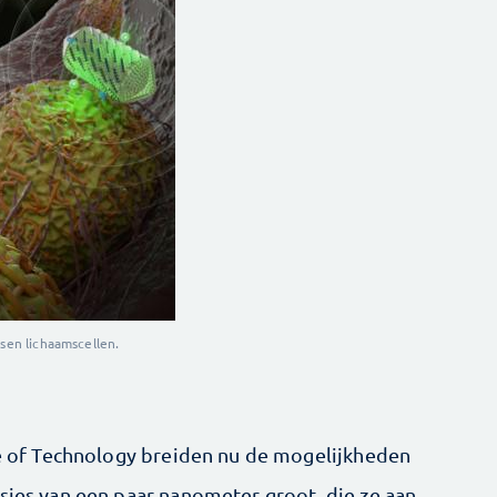
ssen lichaamscellen.
ute of Technology breiden nu de mogelijkheden
asjes van een paar nanometer groot, die ze aan