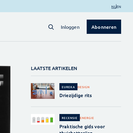
NL
EN
Abonneren
Inloggen
LAATSTE ARTIKELEN
DESIGN
EUREKA
Driezijdige rits
ENERGIE
RECENSIE
Praktische gids voor
thuisbatterijen