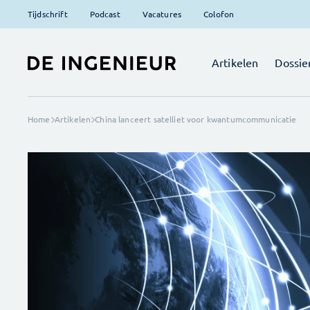
Tijdschrift
Podcast
Vacatures
Colofon
Artikelen
Dossie
Home
Artikelen
China lanceert satelliet voor kwantumcommunicatie