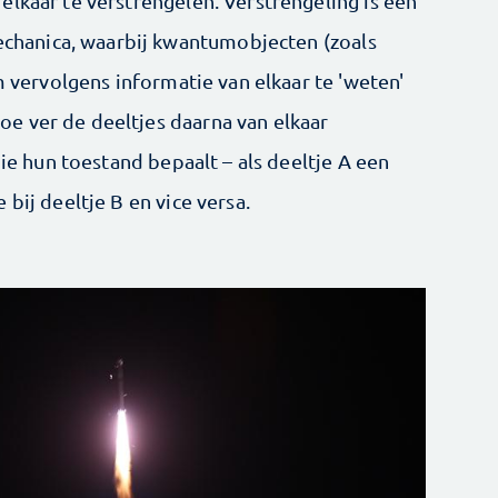
elkaar te verstrengelen. Verstrengeling is een
hanica, waarbij kwantumobjecten (zoals
m vervolgens informatie van elkaar te 'weten'
e ver de deeltjes daarna van elkaar
die hun toestand bepaalt – als deeltje A een
bij deeltje B en vice versa.