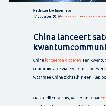
Redactie De Ingenieur
17 augustus 2016
HIGHTECH
ICT
LUCHT- EN RUIMTEV
China lanceert sat
kwantumcommuni
China
lanceerde gisteren
een kwantum
communicatie via een ruimtenetwerk t
waarmee China zichzelf in een klap op
De satelliet Micius, vernoemt naar
ee