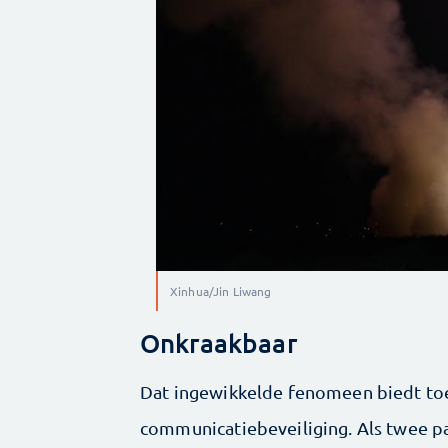
Xinhua/Jin Liwang
Onkraakbaar
Dat ingewikkelde fenomeen biedt to
communicatiebeveiliging. Als twee pa