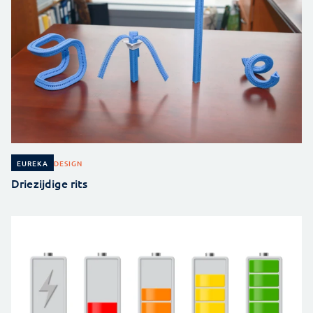
DESIGN
EUREKA
Driezijdige rits