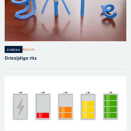
DESIGN
EUREKA
Driezijdige rits