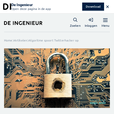
De Ingenieur
✕
Download
Open deze pagina in de app
Menu
Zoeken
Inloggen
Home
Artikelen
Algoritme spoort Twitterhacker op