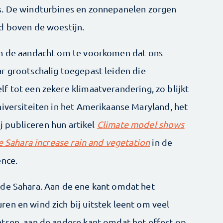
s. De windturbines en zonnepanelen zorgen
d boven de woestijn.
in de aandacht om te voorkomen dat ons
r grootschalig toegepast leiden die
f tot een zekere klimaatverandering, zo blijkt
niversiteiten in het Amerikaanse Maryland, het
ij publiceren hun artikel
Climate model shows
he Sahara increase rain and vegetation
in de
ence.
 de Sahara. Aan de ene kant omdat het
en en wind zich bij uitstek leent om veel
tsen, aan de andere kant omdat het effect op