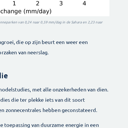
nneparken van 0,24 naar 0,59 mm/dag in de Sahara en 2,23 naar
roei, die op zijn beurt een weer een
orzaken van neerslag.
die
 modelstudies, met alle onzekerheden van dien.
dies die ter plekke iets van dit soort
n zonnecentrales hebben geconstateerd.
ige toepassing van duurzame energie in een