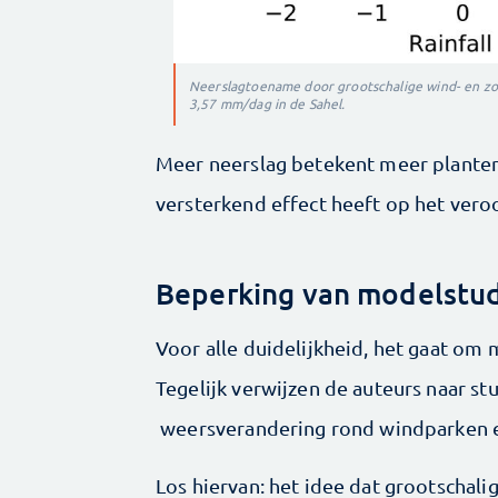
Neerslagtoename door grootschalige wind- en zo
3,57 mm/dag in de Sahel.
Meer neerslag betekent meer planteng
versterkend effect heeft op het vero
Beperking van modelstu
Voor alle duidelijkheid, het gaat om
Tegelijk verwijzen de auteurs naar stu
weersverandering rond windparken e
Los hiervan: het idee dat grootschal