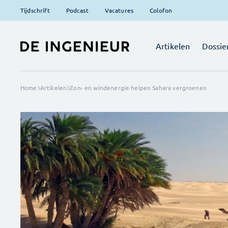
Tijdschrift
Podcast
Vacatures
Colofon
Artikelen
Dossie
Home
Artikelen
Zon- en windenergie helpen Sahara vergroenen