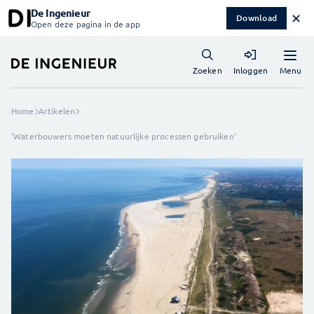
De Ingenieur
✕
Download
Open deze pagina in de app
Menu
Zoeken
Inloggen
Home
Artikelen
'Waterbouwers moeten natuurlijke processen gebruiken'