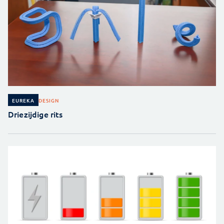
DESIGN
EUREKA
Driezijdige rits