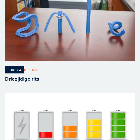
DESIGN
EUREKA
Driezijdige rits