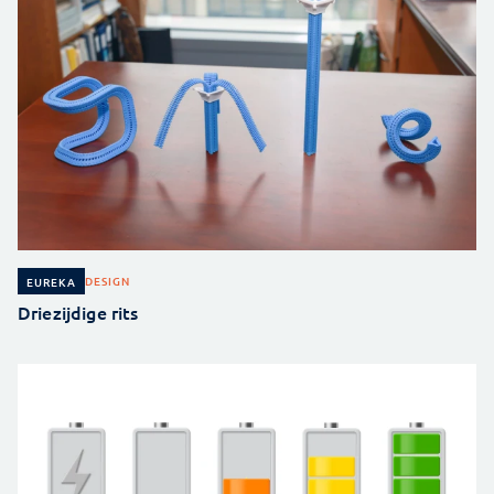
DESIGN
EUREKA
Driezijdige rits