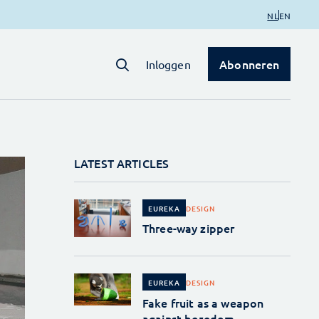
NL
EN
Abonneren
Inloggen
LATEST ARTICLES
DESIGN
EUREKA
Three-way zipper
DESIGN
EUREKA
Fake fruit as a weapon
against boredom