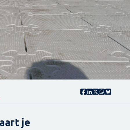
G
aart je