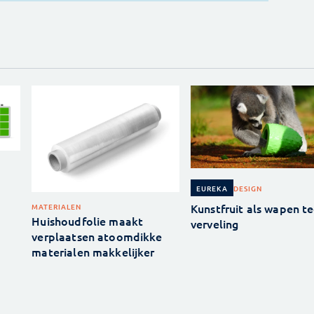
DESIGN
EUREKA
Kunstfruit als wapen t
MATERIALEN
Huishoudfolie maakt
verveling
verplaatsen atoomdikke
materialen makkelijker