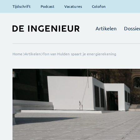
Tijdschrift
Podcast
Vacatures
Colofon
Artikelen
Dossie
Home
Artikelen
Ton van Hulden spaart je energierekening