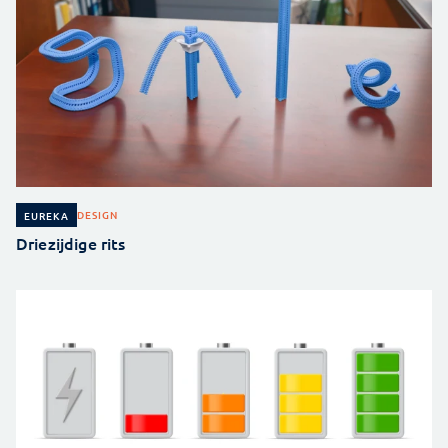
DESIGN
EUREKA
Driezijdige rits