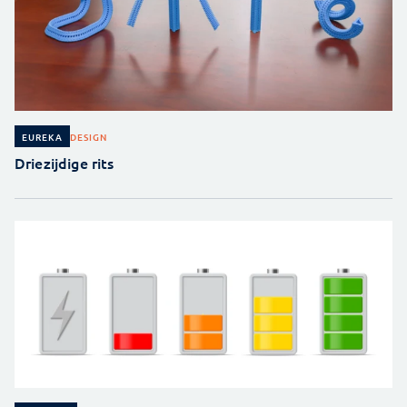
DESIGN
EUREKA
Driezijdige rits