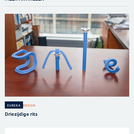
DESIGN
EUREKA
Driezijdige rits