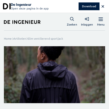
De Ingenieur
✕
Download
Open deze pagina in de app
Menu
Zoeken
Inloggen
Home
Artikelen
Slim ventilerend sportjack