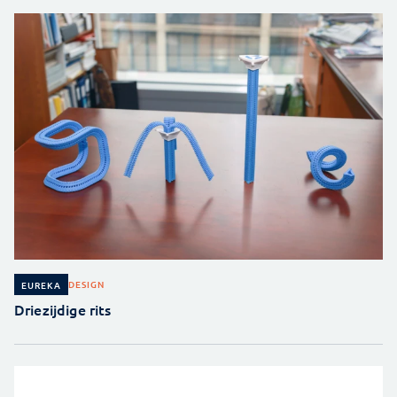
DESIGN
EUREKA
Driezijdige rits