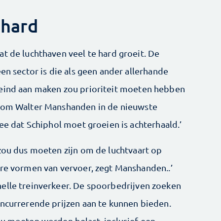
 hard
t de luchthaven veel te hard groeit. De
een sector is die als geen ander allerhande
 eind aan maken zou prioriteit moeten hebben
noom Walter Manshanden in de nieuwste
dee dat Schiphol moet groeien is achterhaald.’
 zou dus moeten zijn om de luchtvaart op
re vormen van vervoer, zegt Manshanden..’
elle treinverkeer. De spoorbedrijven zoeken
oncurrerende prijzen aan te kunnen bieden.
ou moeten worden belast, inclusief een