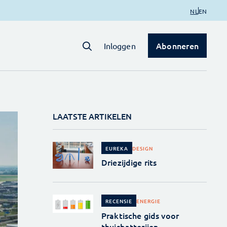
NL
EN
Abonneren
Inloggen
LAATSTE ARTIKELEN
DESIGN
EUREKA
Driezijdige rits
ENERGIE
RECENSIE
Praktische gids voor
thuisbatterijen