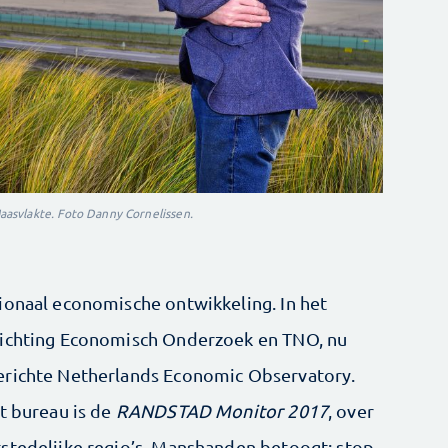
asvlakte. Foto Danny Cornelissen.
ionaal economische ontwikkeling. In het
tichting Economisch Onderzoek en TNO, nu
erichte Netherlands Economic Observatory.
t bureau is de
RANDSTAD Monitor 2017
, over
stedelijke regio’s. Manshanden betoogt: stop