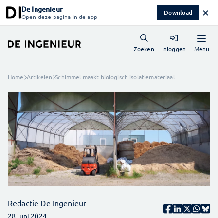
De Ingenieur
✕
Download
Open deze pagina in de app
Menu
Zoeken
Inloggen
Home
Artikelen
Schimmel maakt biologisch isolatiemateriaal
Redactie De Ingenieur
28 juni 2024