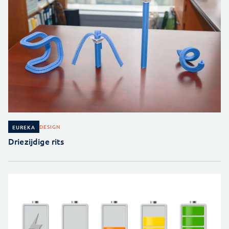
DESIGN
EUREKA
Driezijdige rits