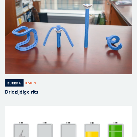
DESIGN
EUREKA
Driezijdige rits