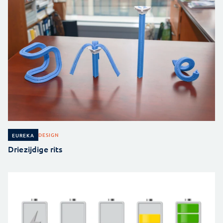
DESIGN
EUREKA
Driezijdige rits