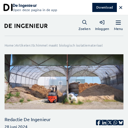
De Ingenieur
✕
Download
Open deze pagina in de app
Menu
Zoeken
Inloggen
Home
Artikelen
Schimmel maakt biologisch isolatiemateriaal
Redactie De Ingenieur
28 juni 2024