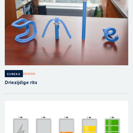
DESIGN
EUREKA
Driezijdige rits