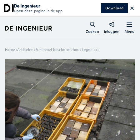
De Ingenieur
✕
Download
Open deze pagina in de app
Menu
Zoeken
Inloggen
Home
Artikelen
Schimmel beschermt hout tegen rot