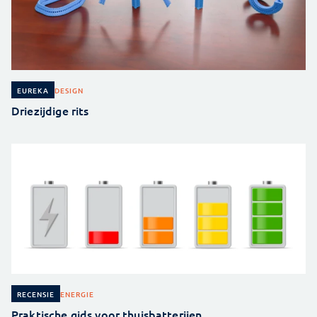
DESIGN
EUREKA
Driezijdige rits
ENERGIE
RECENSIE
Praktische gids voor thuisbatterijen