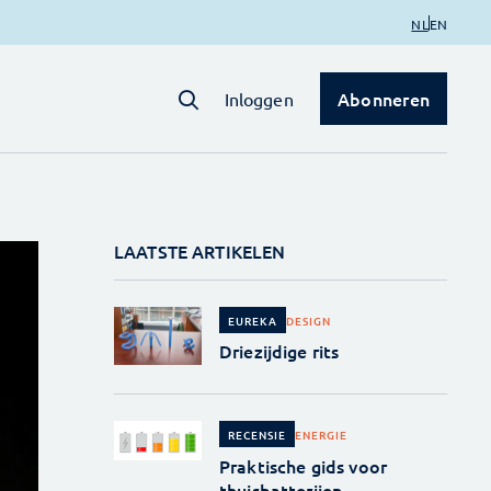
NL
EN
Abonneren
Inloggen
LAATSTE ARTIKELEN
DESIGN
EUREKA
Driezijdige rits
ENERGIE
RECENSIE
Praktische gids voor
thuisbatterijen