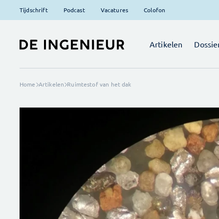
Tijdschrift
Podcast
Vacatures
Colofon
Artikelen
Dossie
Home
Artikelen
Ruimtestof van het dak