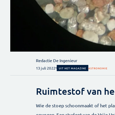
Redactie De Ingenieur
13 juli 2022
UIT HET MAGAZINE
ASTRONOMIE
Ruimtestof van he
Wie de stoep schoonmaakt of het pla
opvegen. Een student van de Vrije U