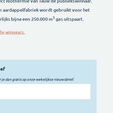
ect Riothermie van Tauw de publiekswinnaar.
n aardappelfabriek wordt gebruikt voor het
3
lijks bijna een 250.000 m
gas uitspaart.
de winnaars.
ief
r je dan gratis op onze wekelijkse nieuwsbrief.