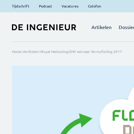
Tijdschrift
Podcast
Vacatures
Colofon
Artikelen
Dossie
Home
Artikelen
Royal HaskoningDHV winnaar Vernufteling 2017