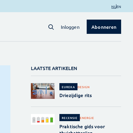
NL
EN
Abonneren
Inloggen
LAATSTE ARTIKELEN
DESIGN
EUREKA
Driezijdige rits
ENERGIE
RECENSIE
Praktische gids voor
thuisbatterijen