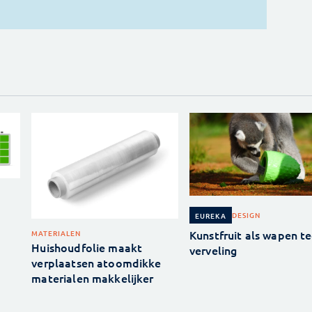
DESIGN
EUREKA
Kunstfruit als wapen t
MATERIALEN
Huishoudfolie maakt
verveling
verplaatsen atoomdikke
materialen makkelijker