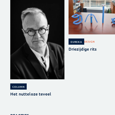
DESIGN
EUREKA
Driezijdige rits
COLUMN
Het nutteloze teveel