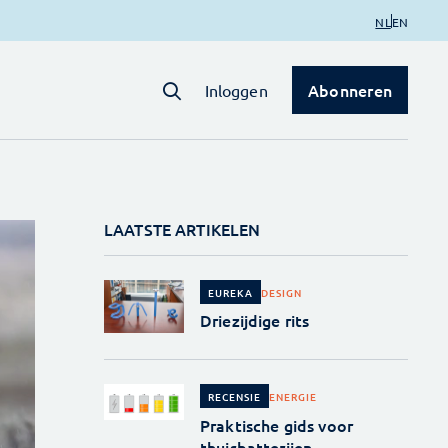
NL
EN
Abonneren
Inloggen
LAATSTE ARTIKELEN
DESIGN
EUREKA
Driezijdige rits
ENERGIE
RECENSIE
Praktische gids voor
thuisbatterijen