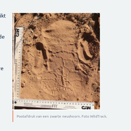
ikt
de
re
Pootafdruk van een zwarte neushoorn. Foto WildTrack.