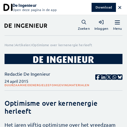
De Ingenieur
✕
Download
Open deze pagina in de app
Menu
Zoeken
Inloggen
Home
Artikelen
Optimisme over kernenergie herleeft
Redactie De Ingenieur
24 april 2015
DUURZAAMHEID
ENERGIE
LEEFOMGEVING
MATERIALEN
Optimisme over kernenergie
herleeft
Het jaren vijftig optimisme over het vreedzaam