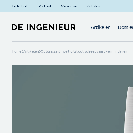
Tijdschrift
Podcast
Vacatures
Colofon
Artikelen
Dossie
Home
Artikelen
Opblaaszeil moet uitstoot scheepvaart verminderen