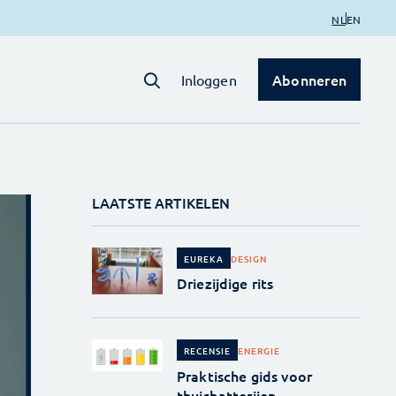
NL
EN
Abonneren
Inloggen
LAATSTE ARTIKELEN
DESIGN
EUREKA
Driezijdige rits
ENERGIE
RECENSIE
Praktische gids voor
thuisbatterijen