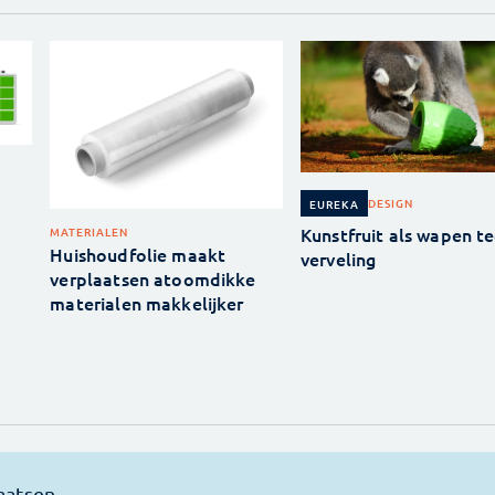
DESIGN
EUREKA
Kunstfruit als wapen t
MATERIALEN
Huishoudfolie maakt
verveling
verplaatsen atoomdikke
materialen makkelijker