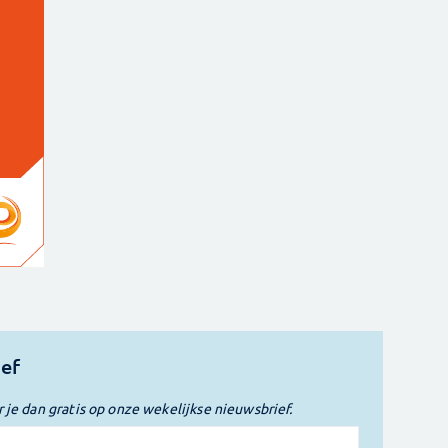
ief
r je dan gratis op onze wekelijkse nieuwsbrief.