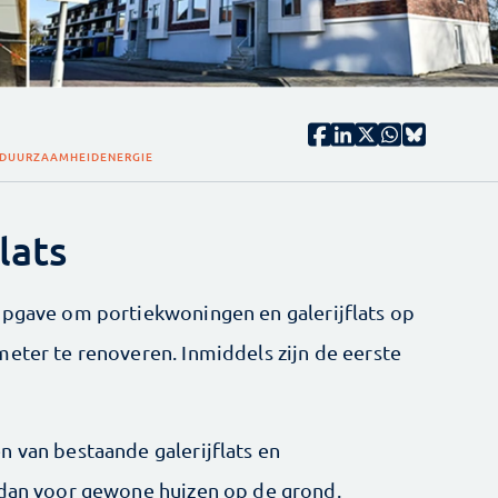
DUURZAAMHEID
ENERGIE
lats
opgave om portiekwoningen en galerijflats op
meter te renoveren. Inmiddels zijn de eerste
n van bestaande galerijflats en
 dan voor gewone huizen op de grond.