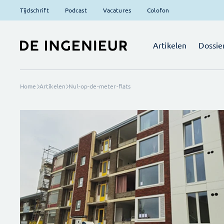
Tijdschrift
Podcast
Vacatures
Colofon
Artikelen
Dossie
Home
Artikelen
Nul-op-de-meter-flats