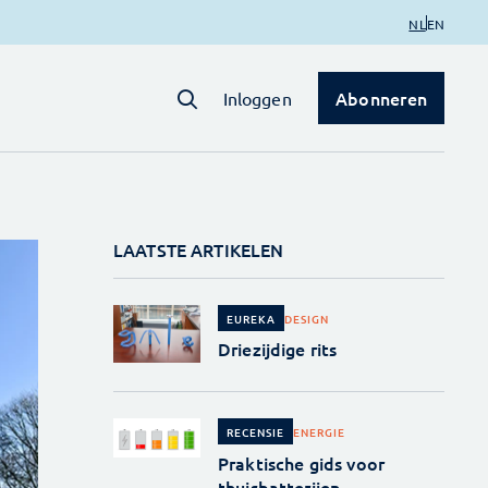
NL
EN
Abonneren
Inloggen
LAATSTE ARTIKELEN
DESIGN
EUREKA
Driezijdige rits
ENERGIE
RECENSIE
Praktische gids voor
thuisbatterijen