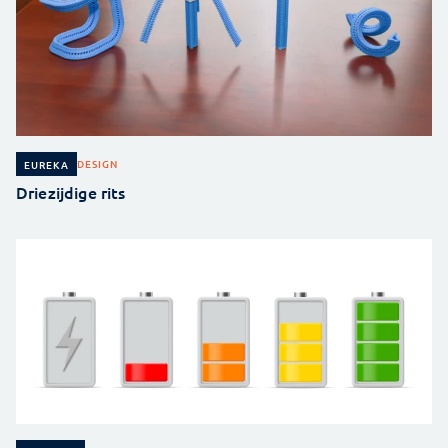
DESIGN
EUREKA
Driezijdige rits