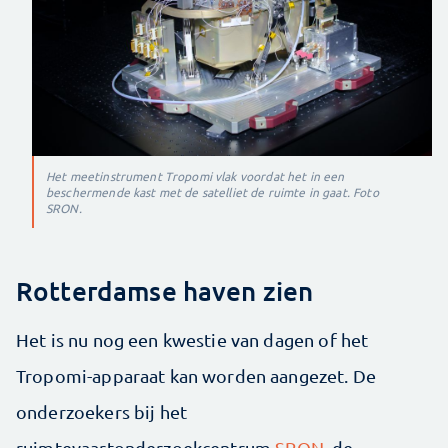
Het meetinstrument Tropomi vlak voordat het in een
beschermende kast met de satelliet de ruimte in gaat. Foto
SRON.
Rotterdamse haven zien
Het is nu nog een kwestie van dagen of het
Tropomi-apparaat kan worden aangezet. De
onderzoekers bij het
ruimtevaartonderzoekcentrum
SRON
, de