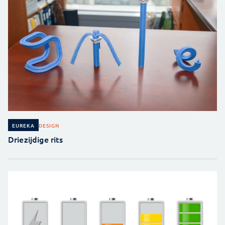
DESIGN
EUREKA
Driezijdige rits