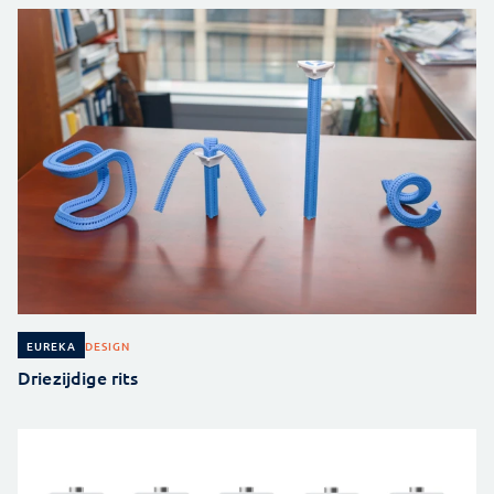
DESIGN
EUREKA
Driezijdige rits