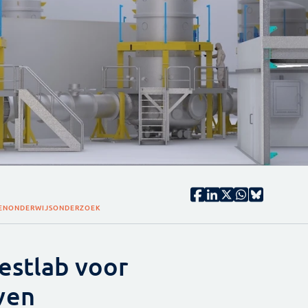
EN
ONDERWIJS
ONDERZOEK
estlab voor
ven