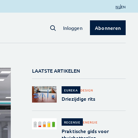
NL
EN
Abonneren
Inloggen
LAATSTE ARTIKELEN
DESIGN
EUREKA
Driezijdige rits
ENERGIE
RECENSIE
Praktische gids voor
thuisbatterijen