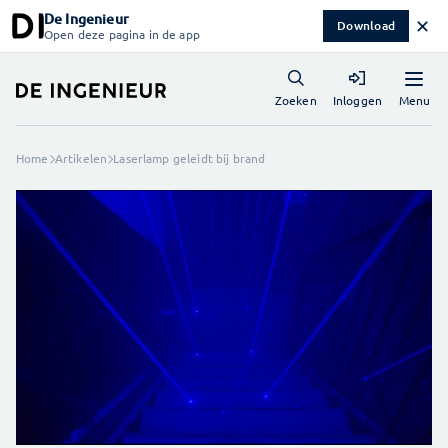
De Ingenieur
✕
Download
Open deze pagina in de app
Menu
Zoeken
Inloggen
Home
Artikelen
Laserlamp geleidt bij brand