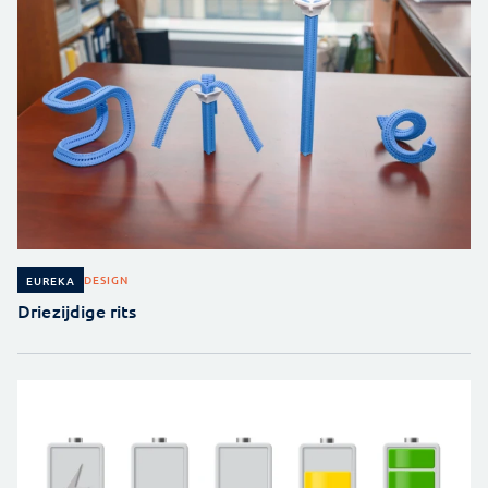
DESIGN
EUREKA
Driezijdige rits