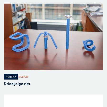
DESIGN
EUREKA
Driezijdige rits