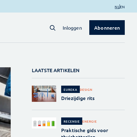
NL
EN
Abonneren
Inloggen
LAATSTE ARTIKELEN
DESIGN
EUREKA
Driezijdige rits
ENERGIE
RECENSIE
Praktische gids voor
thuisbatterijen