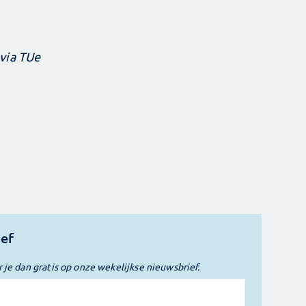
via TUe
ief
r je dan gratis op onze wekelijkse nieuwsbrief.