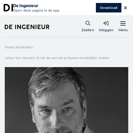
De Ingenieur
✕
Download
Open deze pagina in de app
Menu
Zoeken
Inloggen
Home
Artikelen
Johan ten Houten: Ik wil de wereld autismevriendelijker maken