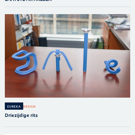
DESIGN
EUREKA
Driezijdige rits