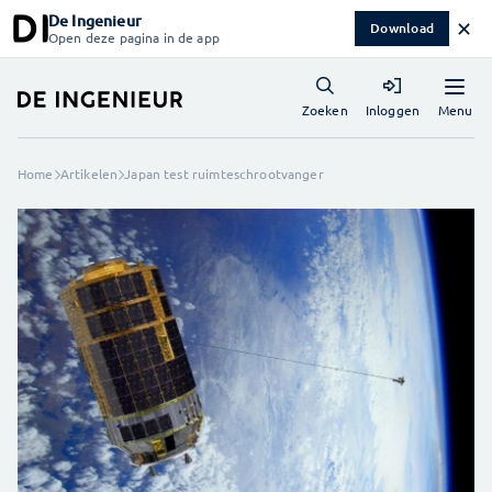
De Ingenieur
✕
Download
Open deze pagina in de app
Menu
Zoeken
Inloggen
Home
Artikelen
Japan test ruimteschrootvanger