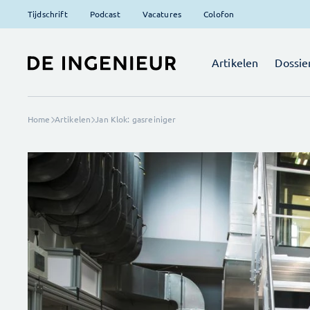
Tijdschrift
Podcast
Vacatures
Colofon
Artikelen
Dossie
Home
Artikelen
Jan Klok: gasreiniger