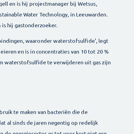
qell en is hij projectmanager bij Wetsus,
ustainable Water Technology, in Leeuwarden.
 is hij gastonderzoeker.
indingen, waaronder waterstofsulfide', legt
te eieren en is in concentraties van 10 tot 20 %
waterstofsulfide te verwijderen uit gas zijn
bruik te maken van bacteriën die de
t al sinds de jaren negentig op redelijk
ep de energiesector er tot voor kort niet erg