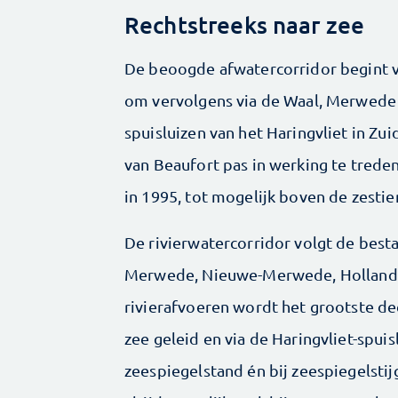
Rechtstreeks naar zee
De beoogde afwatercorridor begint voo
om vervolgens via de Waal, Merwede 
spuisluizen van het Haringvliet in Zui
van Beaufort pas in werking te trede
in 1995, tot mogelijk boven de zest
De rivierwatercorridor volgt de besta
Merwede, Nieuwe-­Merwede, Hollands 
rivierafvoeren wordt het grootste de
zee geleid en via de Haringvliet-spu
zeespiegelstand én bij zeespiegelstijg