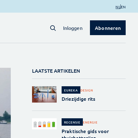
NL
EN
Abonneren
Inloggen
LAATSTE ARTIKELEN
DESIGN
EUREKA
Driezijdige rits
ENERGIE
RECENSIE
Praktische gids voor
thuisbatterijen