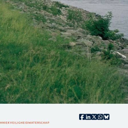
CHNIEK
VEILIGHEID
WATERSCHAP