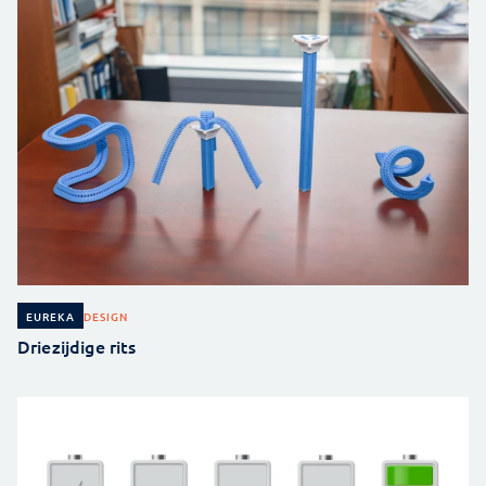
DESIGN
EUREKA
Driezijdige rits