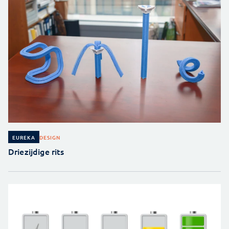
DESIGN
EUREKA
Driezijdige rits