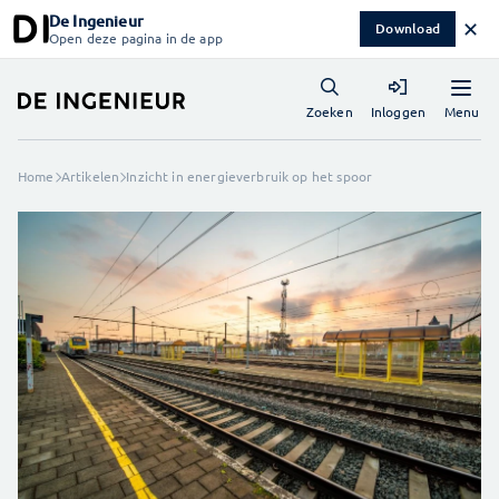
De Ingenieur
✕
Download
Open deze pagina in de app
Menu
Zoeken
Inloggen
Home
Artikelen
Inzicht in energieverbruik op het spoor