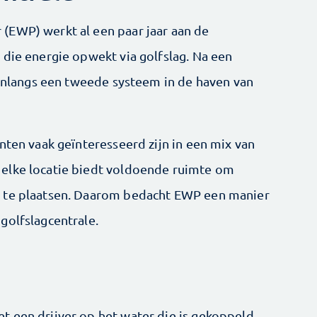
(EWP) werkt al een paar jaar aan de
 die energie opwekt via golfslag. Na een
d onlangs een tweede systeem in de haven van
nten vaak ­geïnteresseerd zijn in een mix van
elke locatie biedt voldoende ruimte om
r te plaatsen. Daarom bedacht EWP een manier
olf­slagcentrale.
 een drijver op het ­water die is gekoppeld