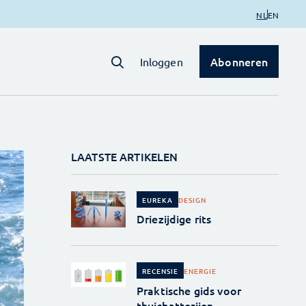
NL
EN
Abonneren
Inloggen
LAATSTE ARTIKELEN
DESIGN
EUREKA
Driezijdige rits
ENERGIE
RECENSIE
Praktische gids voor
thuisbatterijen