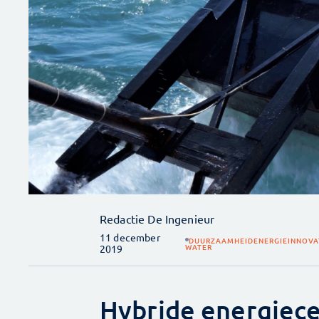
Redactie De Ingenieur
11 december
DUURZAAMHEID
ENERGIE
INNOVA
WATER
2019
Hybride energiece