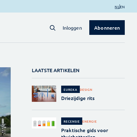
NL
EN
Abonneren
Inloggen
LAATSTE ARTIKELEN
DESIGN
EUREKA
Driezijdige rits
ENERGIE
RECENSIE
Praktische gids voor
thuisbatterijen