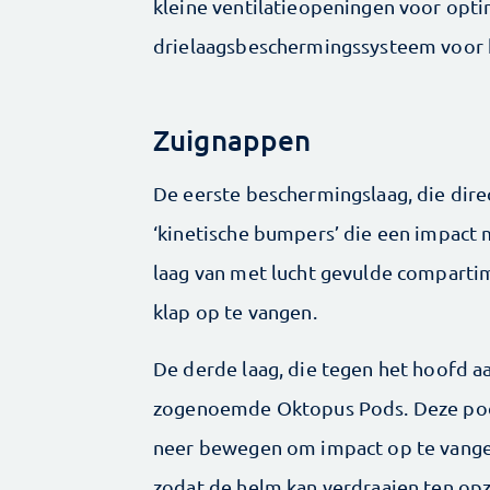
kleine ventilatieopeningen voor opti
drielaagsbeschermingssysteem voor 
Zuignappen
De eerste beschermingslaag, die direc
‘kinetische bumpers’ die een impact 
laag van met lucht gevulde comparti
klap op te vangen.
De derde laag, die tegen het hoofd aa
zogenoemde Oktopus Pods. Deze pods
neer bewegen om ­impact op te vange
zodat de helm kan verdraaien ten opz