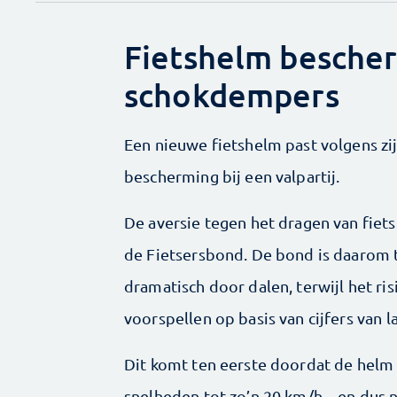
Fietshelm bescher
schokdempers
Een nieuwe fietshelm past volgens z
bescherming bij een valpartij.
De aversie tegen het dragen van fiet
de Fietsersbond. De bond is daarom t
dramatisch door dalen, terwijl het ris
voorspellen op basis van cijfers van 
Dit komt ten eerste doordat de helm 
snelheden tot zo’n 20 km/h – en dus n