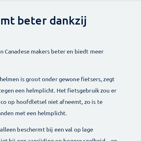
mt beter dankzij
ijn Canadese makers beter en biedt meer
shelmen is groot onder gewone fietsers, zegt
egen een helmplicht. Het fietsgebruik zou er
ico op hoofdletsel niet afneemt, zo is te
landen met een helmplicht.
alleen beschermt bij een val op lage
iet bij een aanrijding op hogere snelheid – en